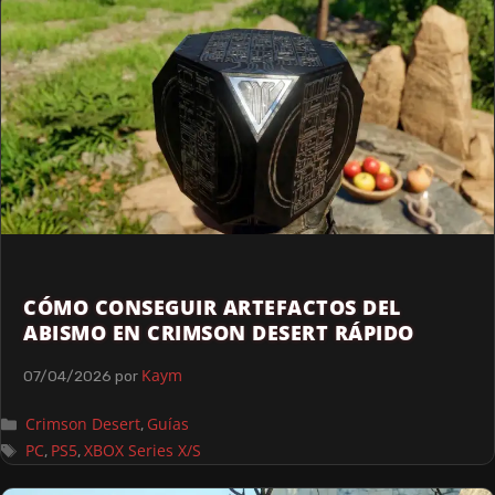
CÓMO CONSEGUIR ARTEFACTOS DEL
ABISMO EN CRIMSON DESERT RÁPIDO
Kaym
07/04/2026
por
Crimson Desert
Guías
,
PC
PS5
XBOX Series X/S
,
,