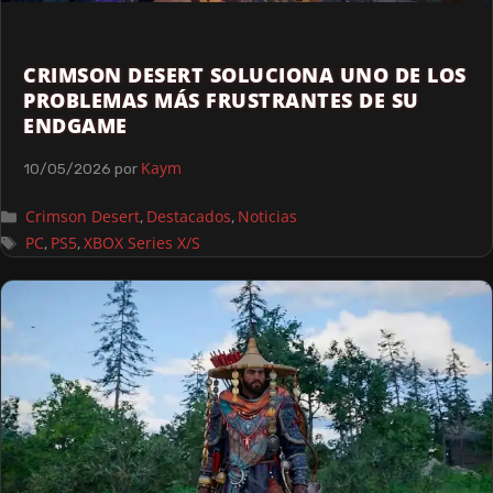
CRIMSON DESERT SOLUCIONA UNO DE LOS
PROBLEMAS MÁS FRUSTRANTES DE SU
ENDGAME
Kaym
10/05/2026
por
Crimson Desert
Destacados
Noticias
,
,
PC
PS5
XBOX Series X/S
,
,