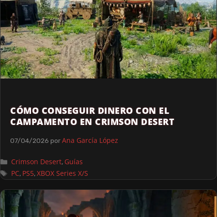
CÓMO CONSEGUIR DINERO CON EL
CAMPAMENTO EN CRIMSON DESERT
Ana García López
07/04/2026
por
Crimson Desert
Guías
,
PC
PS5
XBOX Series X/S
,
,