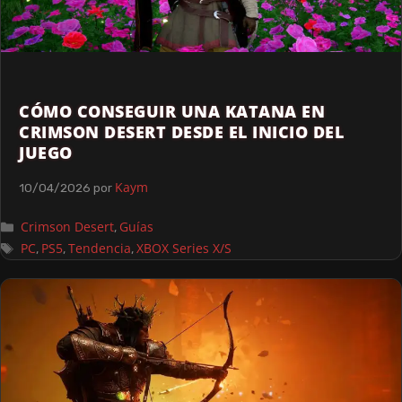
CÓMO CONSEGUIR UNA KATANA EN
CRIMSON DESERT DESDE EL INICIO DEL
JUEGO
Kaym
10/04/2026
por
Crimson Desert
Guías
,
PC
PS5
Tendencia
XBOX Series X/S
,
,
,