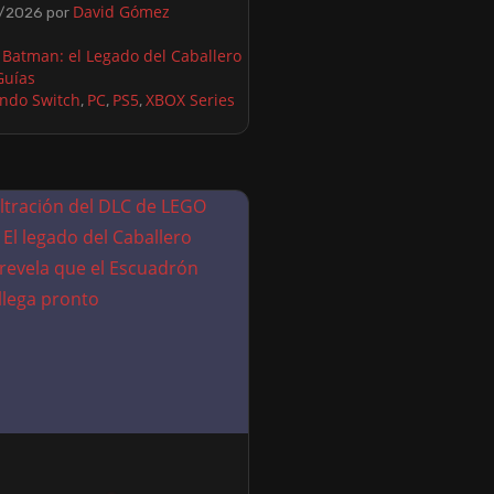
David Gómez
/2026
por
Batman: el Legado del Caballero
Guías
ndo Switch
PC
PS5
XBOX Series
,
,
,