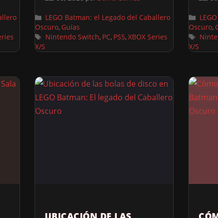
llero
LEGO Batman: el Legado del Caballero
LEGO 
Oscuro
Guías
Oscuro
,
,
ries
Nintendo Switch
PC
PS5
XBOX Series
Ninte
,
,
,
X/S
X/S
UBICACIÓN DE LAS
CÓM