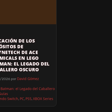
CACIÓN DE LOS
ÓSITOS DE
NETECH DE ACE
MICALS EN LEGO
MAN: EL LEGADO DEL
ALLERO OSCURO
David Gómez
5/2026
por
Batman: el Legado del Caballero
Guías
ndo Switch
PC
PS5
XBOX Series
,
,
,