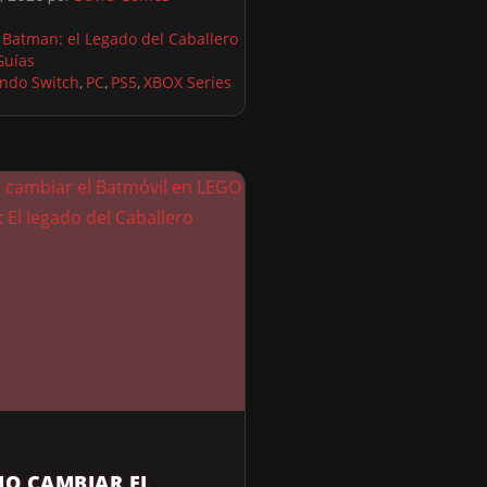
Batman: el Legado del Caballero
Guías
ndo Switch
PC
PS5
XBOX Series
,
,
,
O CAMBIAR EL