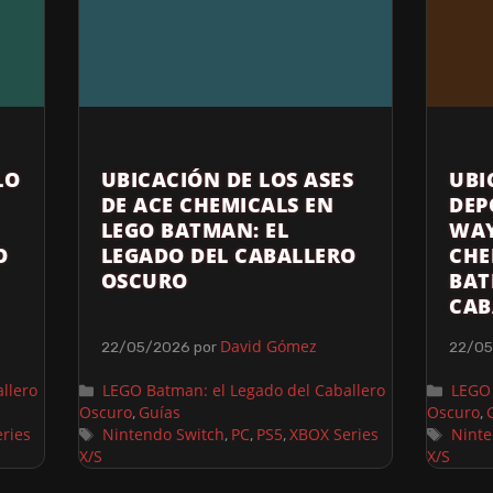
LO
UBICACIÓN DE LOS ASES
UBI
DE ACE CHEMICALS EN
DEP
LEGO BATMAN: EL
WAY
O
LEGADO DEL CABALLERO
CHE
OSCURO
BAT
CAB
David Gómez
22/05/2026
por
22/0
llero
LEGO Batman: el Legado del Caballero
LEGO 
Oscuro
Guías
Oscuro
,
,
ries
Nintendo Switch
PC
PS5
XBOX Series
Ninte
,
,
,
X/S
X/S