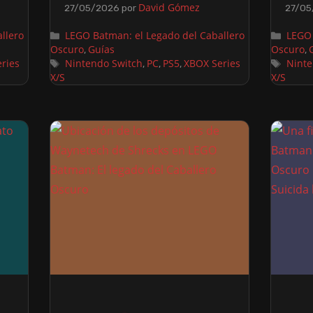
David Gómez
27/05/2026
por
27/05
llero
LEGO Batman: el Legado del Caballero
LEGO 
Oscuro
Guías
Oscuro
,
,
ries
Nintendo Switch
PC
PS5
XBOX Series
Ninte
,
,
,
X/S
X/S