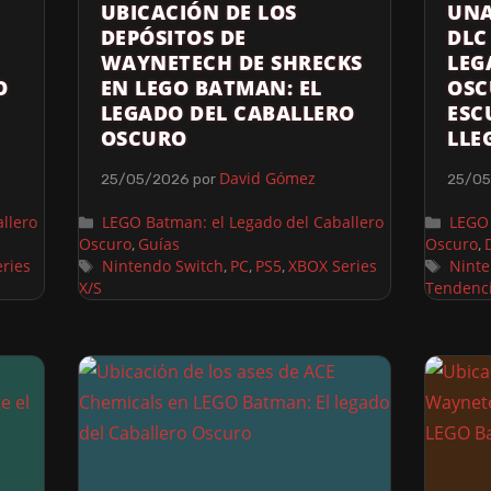
UBICACIÓN DE LOS
UNA
DEPÓSITOS DE
DLC
WAYNETECH DE SHRECKS
LEG
O
EN LEGO BATMAN: EL
OSC
LEGADO DEL CABALLERO
ESC
OSCURO
LLE
David Gómez
25/05/2026
por
25/0
llero
LEGO Batman: el Legado del Caballero
LEGO 
Oscuro
Guías
Oscuro
,
,
ries
Nintendo Switch
PC
PS5
XBOX Series
Ninte
,
,
,
X/S
Tendenc