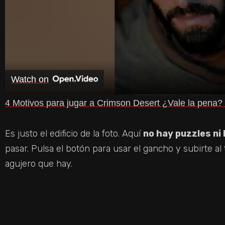
P
L
A
Watch on
Y
4 Motivos para jugar a Crimson Desert ¿Vale la pena
V
Es justo el edificio de la foto. Aquí
no hay puzzles ni
pasar. Pulsa el botón para usar el gancho y subirte al t
I
agujero que hay.
D
E