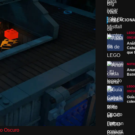
RELACION
LEGO
OSC
Anál
Caba
que 
NOTI
Anun
Batm
LEGO
OSC
Guía
cole
ro Oscuro