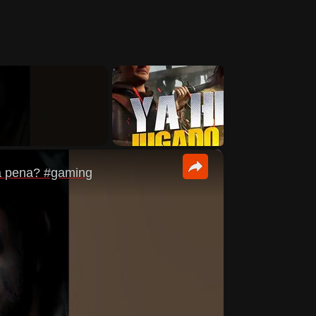
×
la pena? #gaming