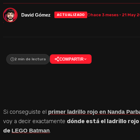
David Gómez
hace 3 meses · 21 May 
ACTUALIZADO
2 min de lectura
COMPARTIR
Si conseguiste el
primer ladrillo rojo en Nanda Parb
voy a decir exactamente
dónde está el ladrillo rojo
de
.
LEGO Batman