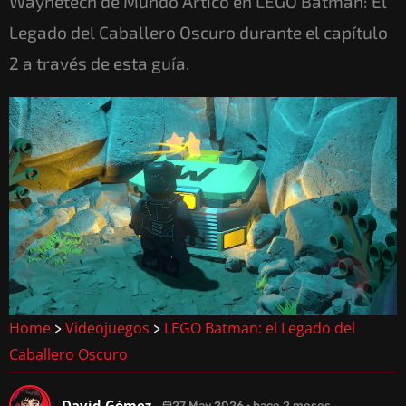
Waynetech de Mundo Ártico en LEGO Batman: El
Legado del Caballero Oscuro durante el capítulo
2 a través de esta guía.
Home
Videojuegos
LEGO Batman: el Legado del
>
>
Caballero Oscuro
David Gómez
27 May 2026 · hace 2 meses