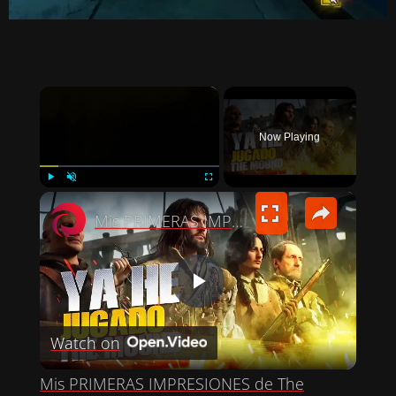
×
Now Playing
×
PLAY
UNMUTE
FULLSCREEN
Mis PRIMERAS IMPRESIONES de The Mound: Omen of Cthulhu
P
Watch on
L
Mis PRIMERAS IMPRESIONES de The