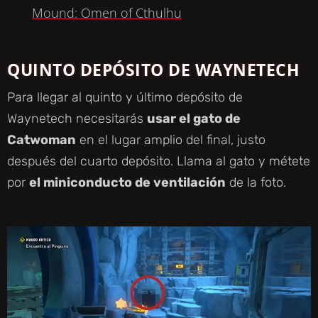
A
Mound: Omen of Cthulhu
Y
QUINTO DEPÓSITO DE WAYNETECH
V
Para llegar al quinto y último depósito de
Waynetech necesitarás
usar el gato de
I
Catwoman
en el lugar amplio del final, justo
después del cuarto depósito. Llama al gato y métete
D
por
el miniconducto de ventilación
de la foto.
E
O