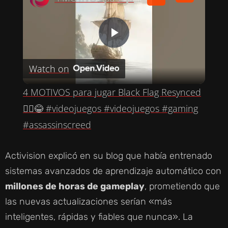
P
Watch on
L
4 MOTIVOS para jugar Black Flag Resynced
A
🏴‍☠️😂 #videojuegos #videojuegos #gaming
#assassinscreed
Y
Activision explicó en su blog que había entrenado
V
sistemas avanzados de aprendizaje automático con
millones de horas de gameplay
, prometiendo que
I
las nuevas actualizaciones serían «más
inteligentes, rápidas y fiables que nunca». La