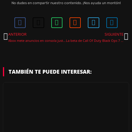
No dudes en compartir nuestro contenido. ¡Nos ayuda un montón!
ANTERIOR
SIGUIENTE
Xbox mete anuncios en consola justo después de subir el precio de Game Pass
La beta de Call Of Duty Black Ops 7 no funciona y estas son las soluciones
TAMBIÉN TE PUEDE INTERESAR: