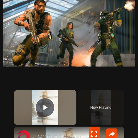
×
Now Playing
PLAY VIDEO
×
4 MOTIVOS para jugar Black Flag Resynced 🏴‍☠️😂 #videojuegos #videojuegos #gaming #assassinscreed