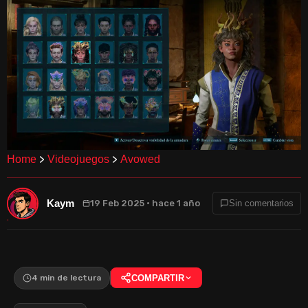
>
>
Home
Videojuegos
Avowed
Kaym
19 Feb 2025 · hace 1 año
Sin comentarios
4 min de lectura
COMPARTIR