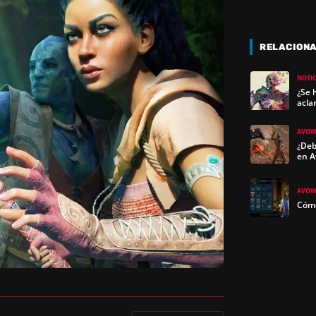
RELACION
NOTIC
¿Se 
acla
AVOW
¿Deb
en 
AVOW
Cómo