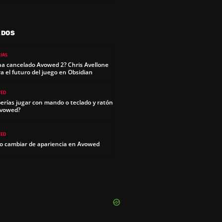
ADOS
IAS
ha cancelado Avowed 2? Chris Avellone
ra el futuro del juego en Obsidian
ED
erías jugar con mando o teclado y ratón
Avowed?
ED
 cambiar de apariencia en Avowed