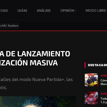
ICIAS
GUÍAS
ANÁLISIS
OPINIÓN
MODO LIBRE
n
ARC Raiders
A DE LANZAMIENTO
IZACIÓN MASIVA
DESTACAD
GUÍA
talles del modo Nueva Partida+, las
Cómo
Marv
tis.
GUÍA
Todo
1.3 