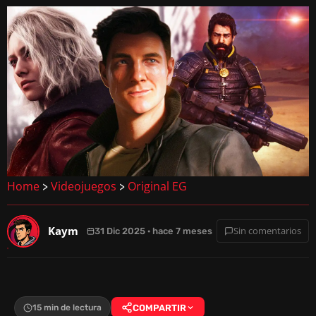
Home
Videojuegos
Original EG
>
>
Kaym
Sin comentarios
31 Dic 2025 · hace 7 meses
15 min de lectura
COMPARTIR