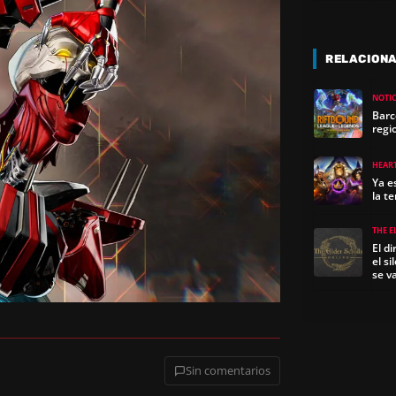
RELACION
NOTIC
Barc
regi
HEAR
Ya e
la t
THE E
El d
el s
se v
Sin comentarios