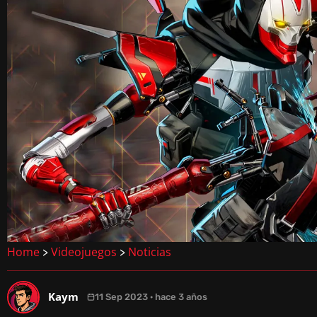
Home
Videojuegos
Noticias
>
>
Kaym
11 Sep 2023 · hace 3 años