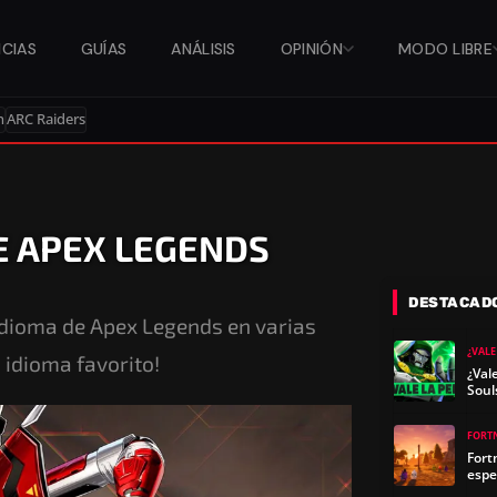
ICIAS
GUÍAS
ANÁLISIS
OPINIÓN
MODO LIBRE
n
ARC Raiders
E APEX LEGENDS
DESTACAD
Idioma de Apex Legends en varias
¿VALE
 idioma favorito!
¿Val
Soul
FORT
Fort
espe