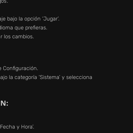
os’.
e bajo la opción ‘Jugar’.
dioma que prefieras.
r los cambios.
e Configuración.
bajo la categoría ‘Sistema’ y selecciona
N:
‘Fecha y Hora’.