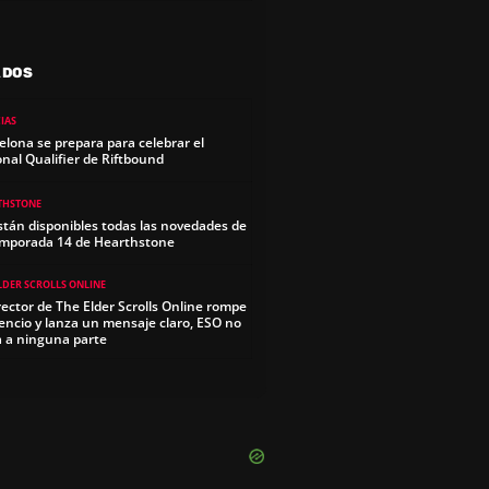
ADOS
IAS
elona se prepara para celebrar el
onal Qualifier de Riftbound
THSTONE
stán disponibles todas las novedades de
emporada 14 de Hearthstone
LDER SCROLLS ONLINE
irector de The Elder Scrolls Online rompe
ilencio y lanza un mensaje claro, ESO no
a a ninguna parte