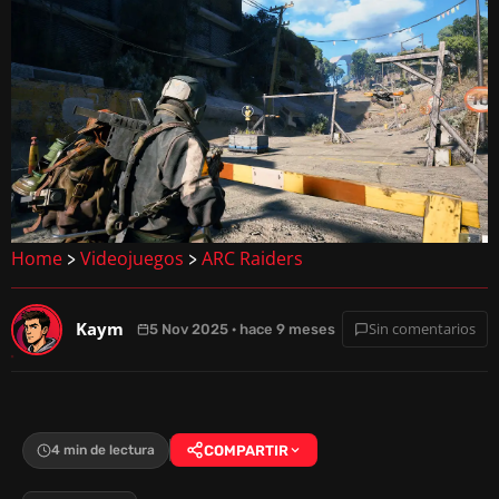
Home
Videojuegos
ARC Raiders
>
>
Kaym
Sin comentarios
5 Nov 2025 · hace 9 meses
4 min de lectura
COMPARTIR