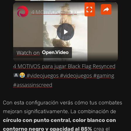
×
4 MOTIVOS para jugar Black Flag Resynced
P
Watch on
L
4 MOTIVOS para jugar Black Flag Resynced
A
#videojuegos #videojuegos #gaming
#assassinscreed
Y
Con esta configuración verás cómo tus combates
V
mejoran significativamente. La combinación de
círculo con punto central, color blanco con
I
contorno negro y opacidad al 85%
crea el