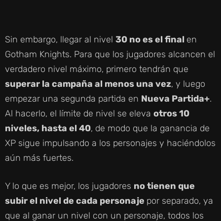
Y
Sin embargo, llegar al nivel
30 no es el final
en
V
Gotham Knights. Para que los jugadores alcancen el
verdadero nivel máximo, primero tendrán que
I
superar la campaña al menos una vez
, y luego
empezar una segunda partida en
Nueva Partida+
.
D
Al hacerlo, el límite de nivel se eleva
otros 10
niveles, hasta el 40
, de modo que la ganancia de
E
XP sigue impulsando a los personajes y haciéndolos
aún más fuertes.
O
Y lo que es mejor, los jugadores
no tienen que
subir el nivel de cada personaje
por separado, ya
que al ganar un nivel con un personaje, todos los