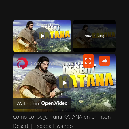
×
Now Playing
PLAY VIDEO
×
Cómo conseguir una KATANA en Crimson Desert | Espada Hwando
P
Watch on
L
Cómo conseguir una KATANA en Crimson
A
Desert | Espada Hwando