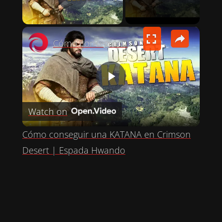
PLAY VIDEO
×
Cómo conseguir una KATANA en Crimson Desert | Espada Hwando
P
Watch on
L
Cómo conseguir una KATANA en Crimson
A
Desert | Espada Hwando
Y
V