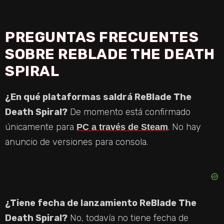
Y
PREGUNTAS FRECUENTES
V
SOBRE REBLADE THE DEATH
SPIRAL
I
¿En qué plataformas saldrá ReBlade The
D
Death Spiral?
De momento está confirmado
únicamente para
. No hay
PC a través de Steam
E
anuncio de versiones para consola.
O
¿Tiene fecha de lanzamiento ReBlade The
Death Spiral?
No, todavía no tiene fecha de