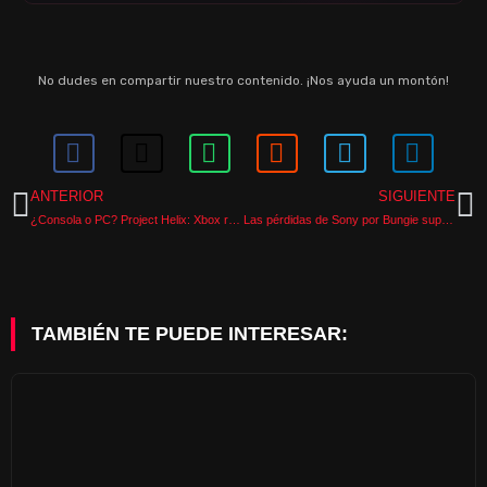
No dudes en compartir nuestro contenido. ¡Nos ayuda un montón!
ANTERIOR
SIGUIENTE
¿Consola o PC? Project Helix: Xbox redefine el futuro de la marca
Las pérdidas de Sony por Bungie superan los 800 millones y el futuro de Marathon pende de un hilo
TAMBIÉN TE PUEDE INTERESAR: