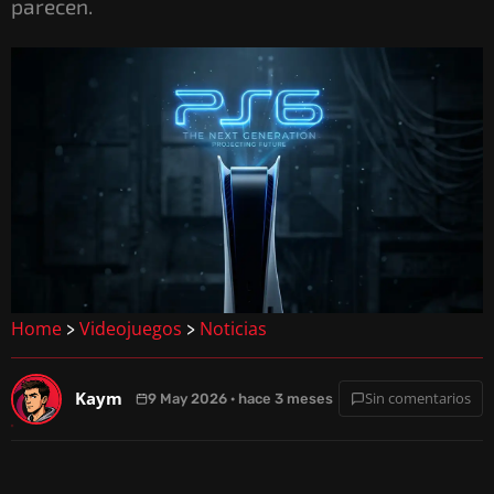
parecen.
Home
Videojuegos
Noticias
>
>
Kaym
Sin comentarios
9 May 2026 · hace 3 meses