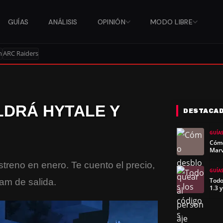
GUÍAS
ANÁLISIS
OPINIÓN
MODO LIBRE
n
ARC Raiders
LDRÁ HYTALE Y
DESTACA
GUÍA
Cómo
Marv
streno en enero. Te cuento el precio,
GUÍA
Todo
am de salida.
1.3 