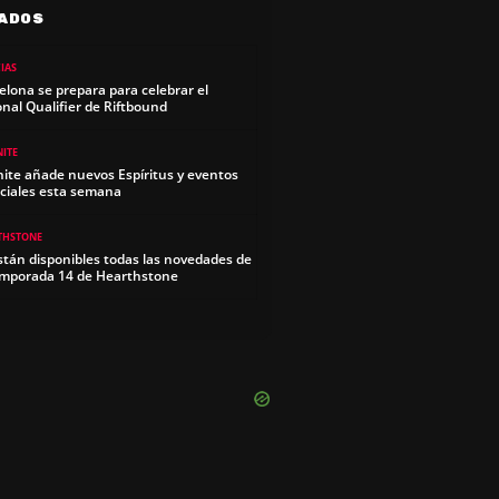
ADOS
IAS
elona se prepara para celebrar el
onal Qualifier de Riftbound
NITE
nite añade nuevos Espíritus y eventos
ciales esta semana
THSTONE
stán disponibles todas las novedades de
emporada 14 de Hearthstone