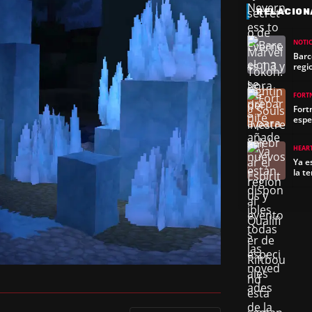
RELACION
NOTIC
Barc
regi
FORT
Fort
espe
HEAR
Ya e
la t