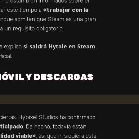
s no están bien informados sobre el
car este tiempo a
«trabajar con la
unque admiten que Steam es una gran
un requisito obligatorio.
si saldrá Hytale en Steam
te explico
icial.
MÓVIL Y DESCARGAS
ciertas. Hypixel Studios ha confirmado
nticipado
. De hecho, todavía están
lidad viable»
, así que ni siquiera está