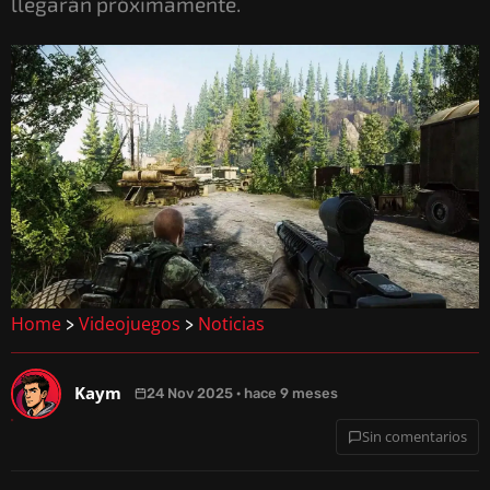
llegarán próximamente.
Home
Videojuegos
Noticias
>
>
Kaym
24 Nov 2025 · hace 9 meses
Sin comentarios