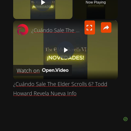
Now Playing
PLAY VIDEO
×
¿Cuándo Sale The Elder Scrolls 6? Todd Howard Revela Nueva Info
P
Watch on
L
¿Cuándo Sale The Elder Scrolls 6? Todd
A
Howard Revela Nueva Info
Y
V