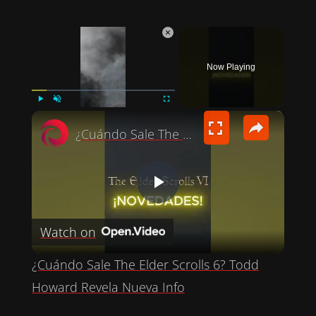
×
Now Playing
×
PLAY
UNMUTE
FULLSCREEN
¿Cuándo Sale The Elder Scrolls 6? Todd Howard Revela Nueva Info
P
Watch on
L
¿Cuándo Sale The Elder Scrolls 6? Todd
A
Howard Revela Nueva Info