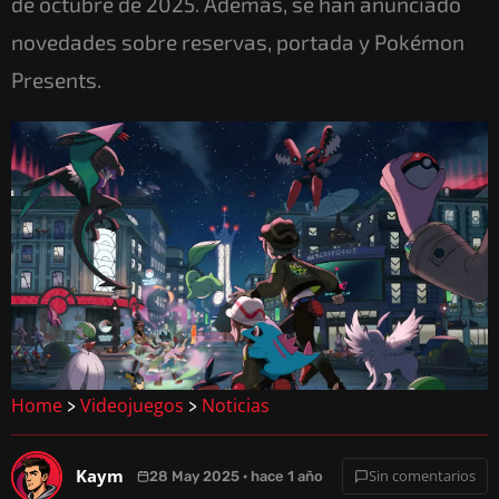
de octubre de 2025. Además, se han anunciado
novedades sobre reservas, portada y Pokémon
Presents.
Home
Videojuegos
Noticias
>
>
Kaym
Sin comentarios
28 May 2025 · hace 1 año