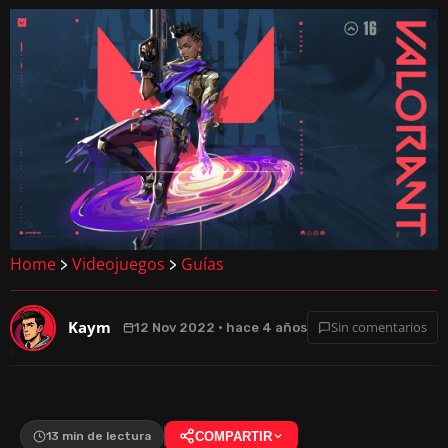
Home
Videojuegos
Guías
>
>
Kaym
Sin comentarios
12 Nov 2022 · hace 4 años
13 min de lectura
COMPARTIR