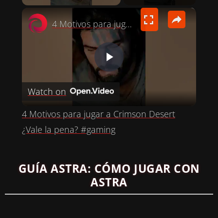
×
4 Motivos para jugar a Crimson Desert ¿Vale la pena? #gaming
P
Watch on
L
4 Motivos para jugar a Crimson Desert
A
¿Vale la pena? #gaming
Y
GUÍA ASTRA: CÓMO JUGAR CON
ASTRA
V
I