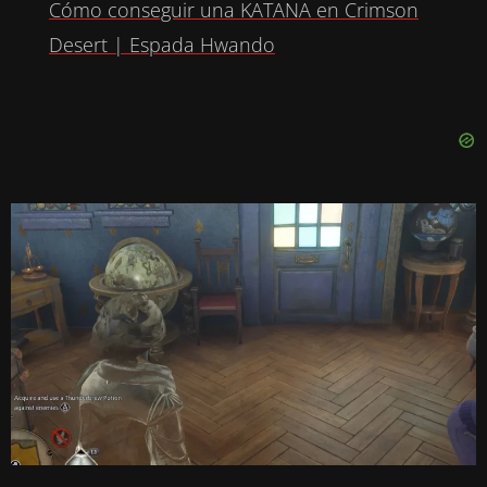
Cómo conseguir una KATANA en Crimson
A
Desert | Espada Hwando
Y
V
I
D
E
O