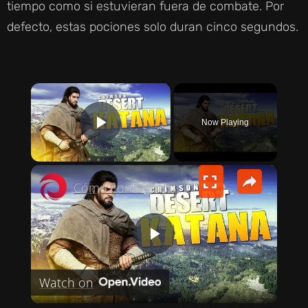
tiempo como si estuvieran fuera de combate. Por
defecto, estas pociones solo duran cinco segundos.
×
Now Playing
PLAY VIDEO
×
Cómo conseguir una KATANA en Crimson Desert | Espada Hwando
P
Watch on
L