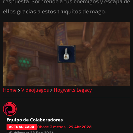
respuesta. Sorprende a tus enemigos y escapa de
ellos gracias a estos truquitos de mago.
Home
Videojuegos
Hogwarts Legacy
>
>
Equipo de Colaboradores
hace 3 meses · 29 Abr 2026
ACTUALIZADO
Publicado: 28 Ene 2026