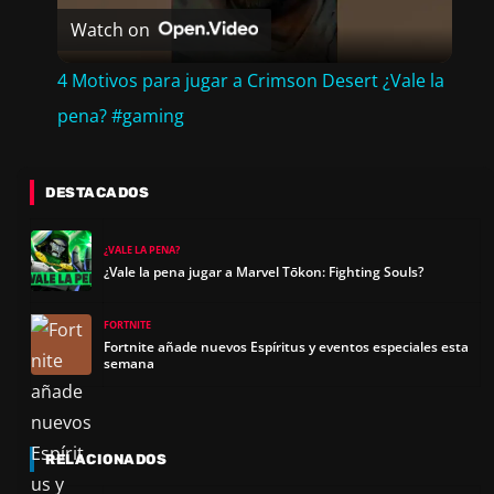
Watch on
L
4 Motivos para jugar a Crimson Desert ¿Vale la
A
pena? #gaming
Y
DESTACADOS
V
¿VALE LA PENA?
¿Vale la pena jugar a Marvel Tōkon: Fighting Souls?
I
FORTNITE
Fortnite añade nuevos Espíritus y eventos especiales esta
semana
D
E
RELACIONADOS