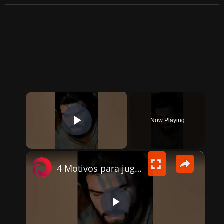
×
Now Playing
PLAY VIDEO
×
4 Motivos para jugar a Crimson Desert ¿Vale la pena? #gaming
P