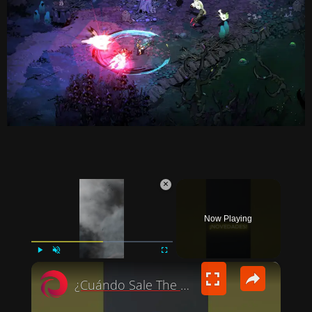
×
Now Playing
×
PLAY
UNMUTE
FULLSCREEN
¿Cuándo Sale The Elder Scrolls 6? Todd Howard Revela Nueva Info