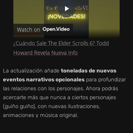
P
Watch on
L
¿Cuándo Sale The Elder Scrolls 6? Todd
A
Howard Revela Nueva Info
Y
La actualización añade
toneladas de nuevos
eventos narrativos opcionales
para profundizar
V
las relaciones con los personajes. Ahora podrás
acercarte más que nunca a ciertos personajes
I
(guiño guiño), con nuevas ilustraciones,
animaciones y música original.
D