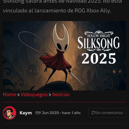
Silksong saldrá antes de Navidad 2025. No está
vinculado al lanzamiento de ROG Xbox Ally.
Home
Videojuegos
Noticias
>
>
Kaym
Sin comentarios
9 Jun 2025 · hace 1 año