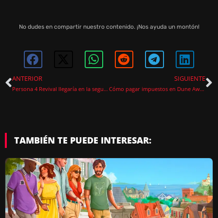
No dudes en compartir nuestro contenido. ¡Nos ayuda un montón!
ANTERIOR
SIGUIENTE
Persona 4 Revival llegaría en la segunda mitad de 2026
Cómo pagar impuestos en Dune Awakening
TAMBIÉN TE PUEDE INTERESAR: