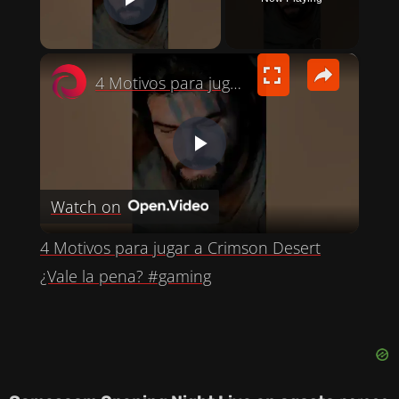
PLAY VIDEO
×
4 Motivos para jugar a Crimson Desert ¿Vale la pena? #gaming
P
Watch on
L
4 Motivos para jugar a Crimson Desert
A
¿Vale la pena? #gaming
Y
V