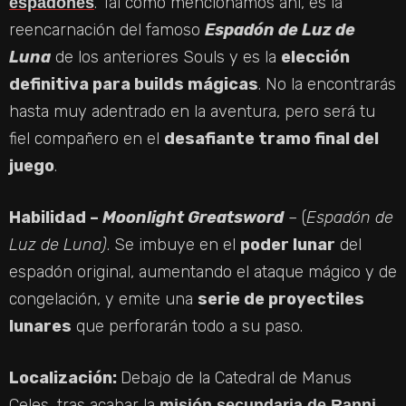
. Tal como mencionamos ahí, es la
espadones
reencarnación del famoso
Espadón de Luz de
Luna
de los anteriores Souls y es la
elección
definitiva para builds mágicas
. No la encontrarás
hasta muy adentrado en la aventura, pero será tu
fiel compañero en el
desafiante tramo final del
juego
.
Habilidad –
Moonlight Greatsword
– (
Espadón de
Luz de Luna)
. Se imbuye en el
poder lunar
del
espadón original, aumentando el ataque mágico y de
congelación, y emite una
serie de proyectiles
lunares
que perforarán todo a su paso.
Localización:
Debajo de la Catedral de Manus
Celes, tras acabar la
.
misión secundaria de Ranni