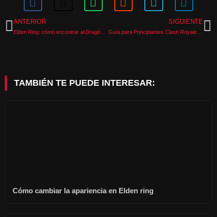
ANTERIOR
SIGUIENTE
Elden Ring: cómo encontrar al Dragón Liche Fortissax (Lichdragon Fortissax)
Guía para Principiantes Clash Royale: Los 5 mejores consejos para nuevos jugadores
TAMBIÉN TE PUEDE INTERESAR:
Cómo cambiar la apariencia en Elden ring