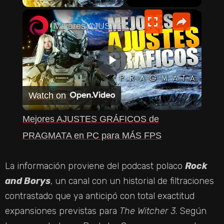
×
Mejores AJUSTES GRÁFICOS de PRAGMATA en PC para MÁS FPS
P
Watch on
L
Mejores AJUSTES GRÁFICOS de
A
PRAGMATA en PC para MÁS FPS
Y
La información proviene del podcast polaco
Rock
and Borys
, un canal con un historial de filtraciones
V
contrastado que ya anticipó con total exactitud
expansiones previstas para
The Witcher 3
. Según