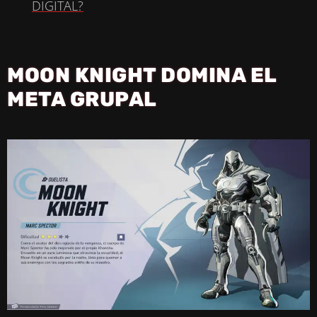
A
DIGITAL?
Y
MOON KNIGHT DOMINA EL
V
META GRUPAL
I
D
E
O