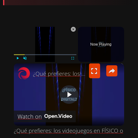
×
Now Playing
×
PLAY
UNMUTE
FULLSCREEN
¿Qué prefieres: los videojuegos en FÍSICO o DIGITAL?
P
Watch on
L
¿Qué prefieres: los videojuegos en FÍSICO o