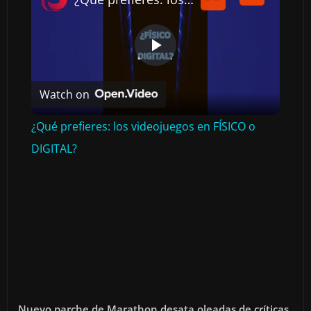
P
Watch on
L
¿Qué prefieres: los videojuegos en FÍSICO o
A
DIGITAL?
Y
V
I
Nuevo parche de Marathon desata oleadas de críticas