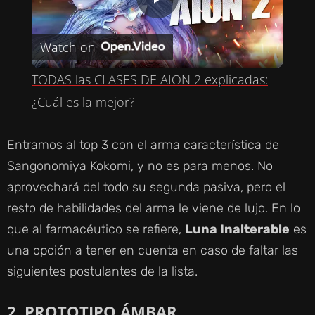
P
Watch on
L
TODAS las CLASES DE AION 2 explicadas:
A
¿Cuál es la mejor?
Y
Entramos al top 3 con el arma característica de
Sangonomiya Kokomi, y no es para menos. No
V
aprovechará del todo su segunda pasiva, pero el
resto de habilidades del arma le viene de lujo. En lo
I
que al farmacéutico se refiere,
Luna Inalterable
es
una opción a tener en cuenta en caso de faltar las
D
siguientes postulantes de la lista.
2. PROTOTIPO ÁMBAR
E