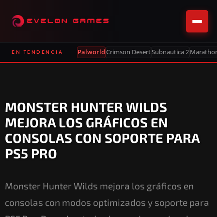
Palworld
Crimson Desert
Subnautica 2
Maratho
EN TENDENCIA
MONSTER HUNTER WILDS
MEJORA LOS GRÁFICOS EN
CONSOLAS CON SOPORTE PARA
PS5 PRO
Monster Hunter Wilds mejora los gráficos en
consolas con modos optimizados y soporte para