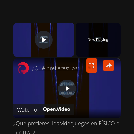
×
Now Playing
PLAY VIDEO
×
¿Qué prefieres: los videojuegos en FÍSICO o DIGITAL?
P
Watch on
L
¿Qué prefieres: los videojuegos en FÍSICO o
A
DIGITAL?