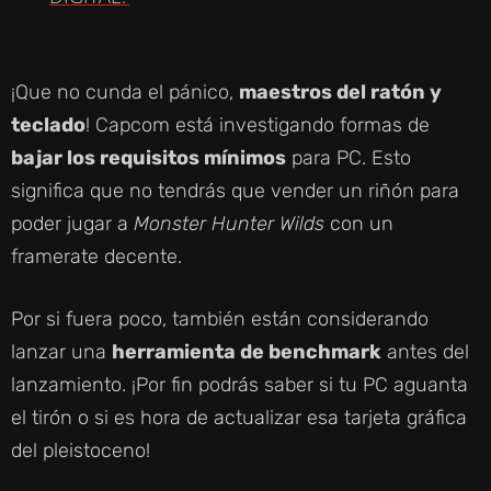
Y
¡Que no cunda el pánico,
maestros del ratón y
V
teclado
! Capcom está investigando formas de
bajar los requisitos mínimos
para PC. Esto
I
significa que no tendrás que vender un riñón para
poder jugar a
Monster Hunter Wilds
con un
D
framerate decente.
E
Por si fuera poco, también están considerando
lanzar una
herramienta de benchmark
antes del
O
lanzamiento. ¡Por fin podrás saber si tu PC aguanta
el tirón o si es hora de actualizar esa tarjeta gráfica
del pleistoceno!