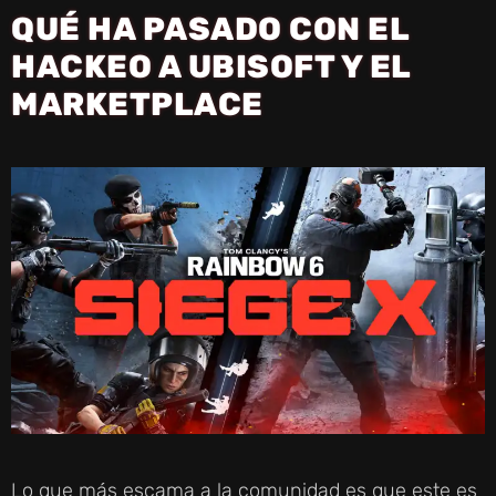
QUÉ HA PASADO CON EL
V
HACKEO A UBISOFT Y EL
MARKETPLACE
I
D
E
O
Lo que más escama a la comunidad es que este es