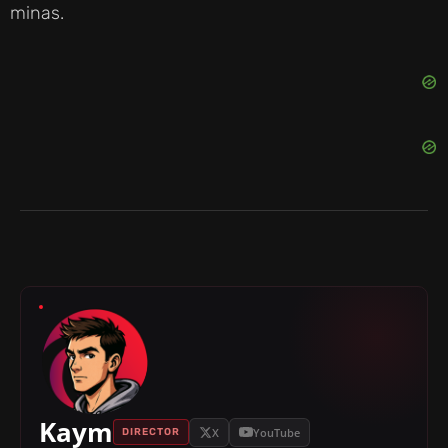
minas.
Kaym
X
YouTube
DIRECTOR