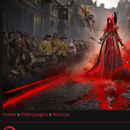
Home
Videojuegos
Noticias
>
>