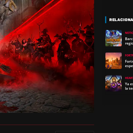
RELACION
NOTIC
Barc
regi
FORT
Fort
espe
HEAR
Ya e
la t