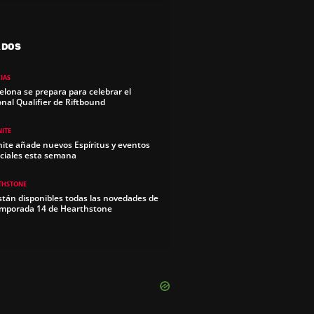
ADOS
IAS
elona se prepara para celebrar el
onal Qualifier de Riftbound
NITE
nite añade nuevos Espíritus y eventos
ciales esta semana
THSTONE
stán disponibles todas las novedades de
emporada 14 de Hearthstone