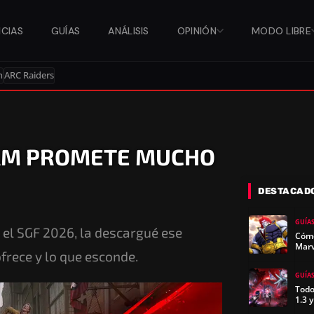
ICIAS
GUÍAS
ANÁLISIS
OPINIÓN
MODO LIBRE
n
ARC Raiders
DAM PROMETE MUCHO
DESTACAD
GUÍA
el SGF 2026, la descargué ese
Cómo
Marv
frece y lo que esconde.
GUÍA
Todo
1.3 