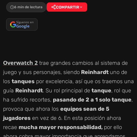
6 min de lectura
COMPARTIR
Síguenos en
Google
Overwatch 2
trae grandes cambios al sistema de
juego y sus personajes, siendo
Reinhardt
uno de
los
tanques
por excelencia, así que os traemos una
guía
Reinhardt
. Su rol principal de
tanque
, rol que
ha sufrido recortes,
pasando de 2 a 1 solo tanque
,
provoca que ahora los
equipos sean de 5
jugadores
en vez de 6. En esta posición ahora
recae
mucha mayor responsabilidad,
por ello
ahora cobra mayor importancia que aprendamos