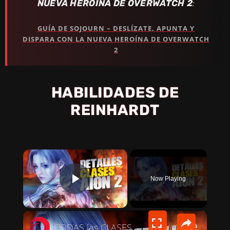
NUEVA HEROÍNA DE OVERWATCH 2
:
GUÍA DE SOJOURN – DESLÍZATE, APUNTA Y
DISPARA CON LA NUEVA HEROÍNA DE OVERWATCH
2
HABILIDADES DE
REINHARDT
×
Now Playing
PLAY VIDEO
×
TODAS las CLASES DE AION 2 explicadas: ¿Cuál es la mejor?