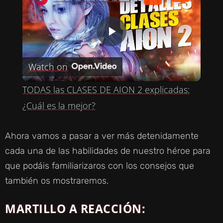
P
Watch on
L
TODAS las CLASES DE AION 2 explicadas:
A
¿Cuál es la mejor?
Y
Ahora vamos a pasar a ver más detenidamente
cada una de las habilidades de nuestro héroe para
V
que podáis familiarizaros con los consejos que
también os mostraremos.
I
MARTILLO A REACCIÓN
: