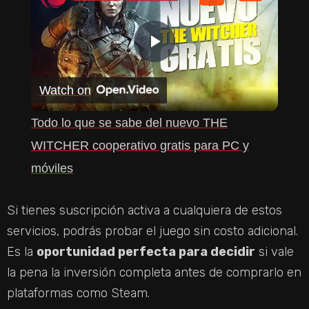
P
Watch on
L
Todo lo que se sabe del nuevo THE
A
WITCHER cooperativo gratis para PC y
móviles
Y
Si tienes suscripción activa a cualquiera de estos
V
servicios, podrás probar el juego sin costo adicional.
Es la
oportunidad perfecta para decidir
si vale
I
la pena la inversión completa antes de comprarlo en
plataformas como Steam.