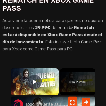
REMATCH EN XBOX GAME
PASS
Aquí viene la buena noticia para quienes no quieren
desembolsar los
29,99€
de entrada:
Rematch
estará disponible en Xbox Game Pass desde el
día de lanzamiento
. Esto incluye tanto Game Pass
para Xbox como Game Pass para PC.
×
Now Playing
PLAY VIDEO
×
Todo lo que se sabe del nuevo THE WITCHER cooperativo gratis para PC y móviles