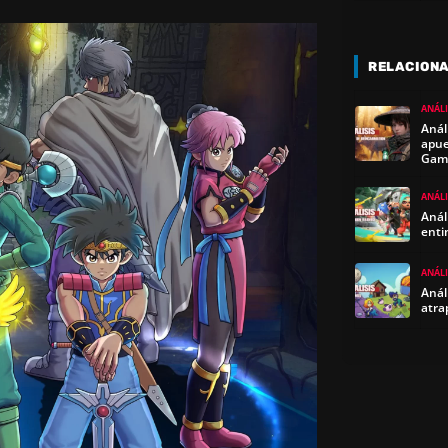
RELACION
ANÁLI
Anál
apue
Gam
ANÁLI
Anál
enti
ANÁLI
Anál
atra