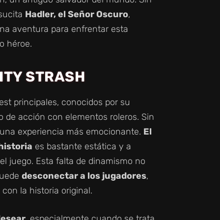
sucita
Hadler, el Señor Oscuro
,
na aventura para enfrentar esta
o héroe.
NITY STRASH
est principales, conocidos por su
o de acción con elementos roleros. Sin
 una experiencia más emocionante.
El
historia
es bastante estática y a
l juego. Esta falta de dinamismo no
 puede
desconectar a los jugadores
,
on la historia original.
desear
, especialmente cuando se trata