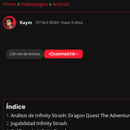
Home
Videojuegos
Análisis
>
>
Kaym
7 Oct 2023 · hace 3 años
8 min de lectura
COMPARTIR
Índice
Análisis de Infinity Strash: Dragon Quest The Adventur
Jugabilidad Infinity Strash