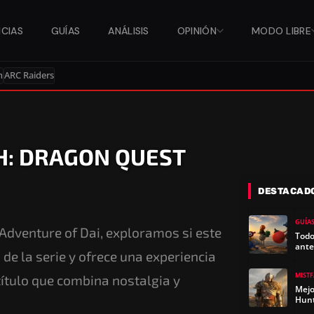
ICIAS
GUÍAS
ANÁLISIS
OPINIÓN
MODO LIBRE
n
ARC Raiders
SH: DRAGON QUEST
DESTACAD
GUÍA
 Adventure of Dai, exploramos si este
Todo
ante
de la serie y ofrece una experiencia
MIST
título que combina nostalgia y
Mejo
Hun