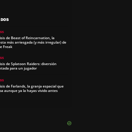
ADOS
SIS
isis de Beast of Reincarnation, la
sta más arriesgada (y más irregular) de
e Freak
SIS
isis de Splatoon Raiders: diversión
ntada para un jugador
SIS
isis de Farlands, la granja espacial que
pa aunque ya la hayas vivido antes