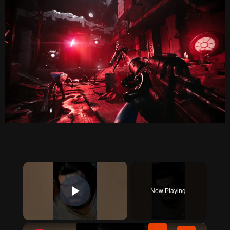
×
Now Playing
PLAY VIDEO
×