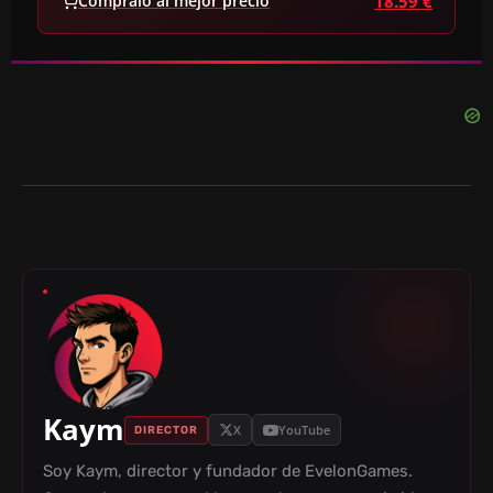
Cómpralo al mejor precio
18.59 €
Kaym
X
YouTube
DIRECTOR
Soy Kaym, director y fundador de EvelonGames.