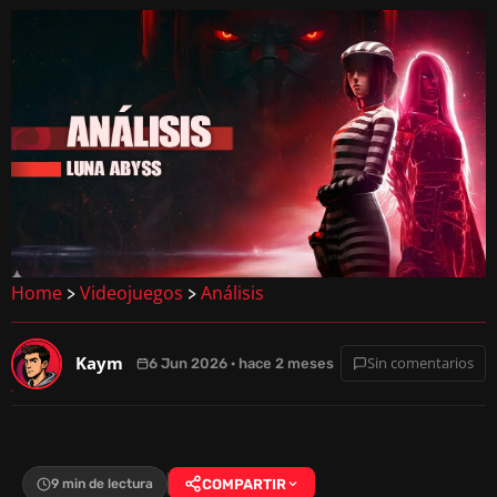
Home
Videojuegos
Análisis
>
>
Kaym
Sin comentarios
6 Jun 2026 · hace 2 meses
9 min de lectura
COMPARTIR