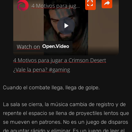
4 Motivos para jugar a Crimson Desert ¿Vale la pena? #gaming
P
Watch on
L
4 Motivos para jugar a Crimson Desert
A
¿Vale la pena? #gaming
Y
Cuando el combate llega, llega de golpe.
V
La sala se cierra, la música cambia de registro y de
repente el espacio se llena de proyectiles lentos que
I
se mueven en patrones. No es un juego de disparos
de apuntar rápido y eliminar. Es un juego de leer el