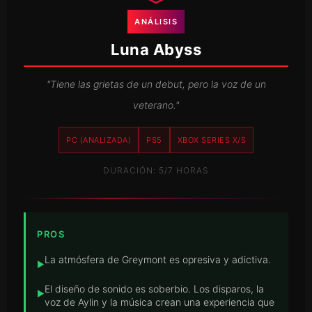
ANÁLISIS
Luna Abyss
"Tiene las grietas de un debut, pero la voz de un
veterano."
PC (ANALIZADA)
PS5
XBOX SERIES X/S
DURACIÓN: 5/7 HORAS
PROS
La atmósfera de Greymont es opresiva y adictiva.
▶
El diseño de sonido es soberbio. Los disparos, la
▶
voz de Aylin y la música crean una experiencia que