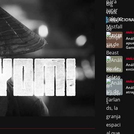
RELACION
ANÁLI
Anál
apue
Gam
ANÁLI
Anál
enti
ANÁLI
Anál
atra