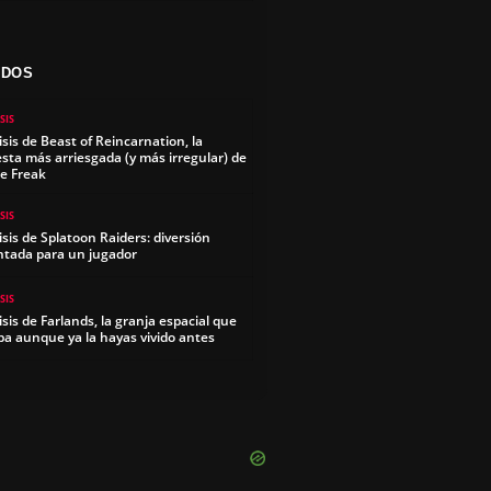
ADOS
SIS
isis de Beast of Reincarnation, la
sta más arriesgada (y más irregular) de
e Freak
SIS
isis de Splatoon Raiders: diversión
ntada para un jugador
SIS
isis de Farlands, la granja espacial que
pa aunque ya la hayas vivido antes