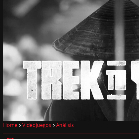
Home
Videojuegos
Análisis
>
>