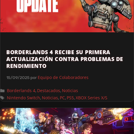
BORDERLANDS 4 RECIBE SU PRIMERA
ACTUALIZACIÓN CONTRA PROBLEMAS DE
RENDIMIENTO
Equipo de Colaboradores
15/09/2025
por
Borderlands 4
Destacados
Noticias
,
,
Nintendo Switch
Noticias
PC
PS5
XBOX Series X/S
,
,
,
,