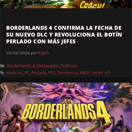
BORDERLANDS 4 CONFIRMA LA FECHA DE
SU NUEVO DLC Y REVOLUCIONA EL BOTÍN
PERLADO CON MÁS JEFES
Kaym
22/02/2026
por
Borderlands 4
Destacados
Noticias
,
,
Noticias
PC
Portada
PS5
Tendencia
XBOX Series X/S
,
,
,
,
,