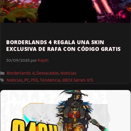
BORDERLANDS 4 REGALA UNA SKIN
EXCLUSIVA DE RAFA CON CÓDIGO GRATIS
Kaym
30/09/2025
por
Borderlands 4
Destacados
Noticias
,
,
Noticias
PC
PS5
Tendencia
XBOX Series X/S
,
,
,
,