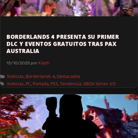
BORDERLANDS 4 PRESENTA SU PRIMER
DLC Y EVENTOS GRATUITOS TRAS PAX
AUSTRALIA
Kaym
13/10/2025
por
Noticias
Borderlands 4
Destacados
,
,
Noticias
PC
Portada
PS5
Tendencia
XBOX Series X/S
,
,
,
,
,