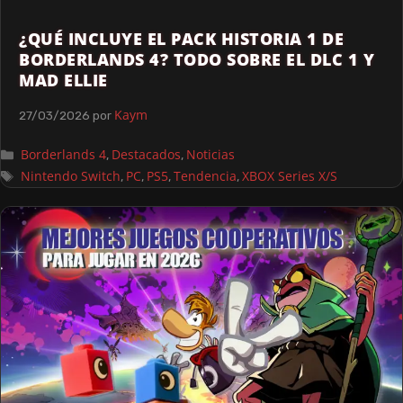
¿QUÉ INCLUYE EL PACK HISTORIA 1 DE
BORDERLANDS 4? TODO SOBRE EL DLC 1 Y
MAD ELLIE
Kaym
27/03/2026
por
Borderlands 4
Destacados
Noticias
,
,
Nintendo Switch
PC
PS5
Tendencia
XBOX Series X/S
,
,
,
,