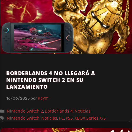
BORDERLANDS 4 NO LLEGARÁ A
NINTENDO SWITCH 2 EN SU
LANZAMIENTO
Kaym
16/06/2025
por
Nintendo Switch 2
Borderlands 4
Noticias
,
,
Nintendo Switch
Noticias
PC
PS5
XBOX Series X/S
,
,
,
,