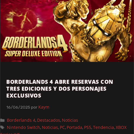
BORDERLANDS 4 ABRE RESERVAS CON
TRES EDICIONES Y DOS PERSONAJES
EXCLUSIVOS
Kaym
16/06/2025
por
Borderlands 4
Destacados
Noticias
,
,
Nintendo Switch
Noticias
PC
Portada
PS5
Tendencia
XBOX
,
,
,
,
,
,