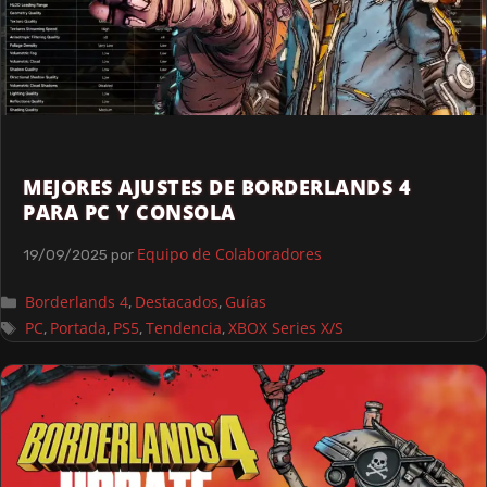
MEJORES AJUSTES DE BORDERLANDS 4
PARA PC Y CONSOLA
Equipo de Colaboradores
19/09/2025
por
Borderlands 4
Destacados
Guías
,
,
PC
Portada
PS5
Tendencia
XBOX Series X/S
,
,
,
,