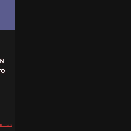
ON
TO
oticias