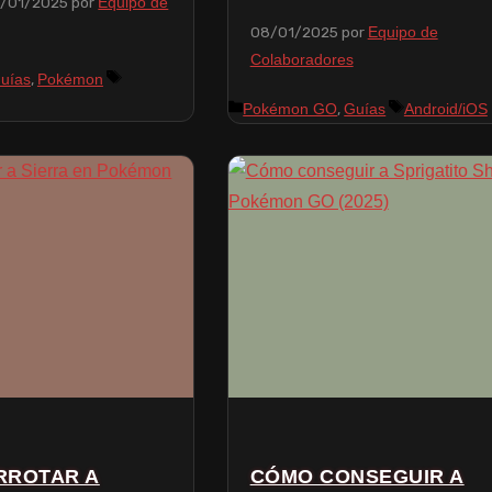
/01/2025
por
Equipo de
08/01/2025
por
Equipo de
Colaboradores
,
uías
Pokémon
,
Pokémon GO
Guías
Android/iOS
RROTAR A
CÓMO CONSEGUIR A