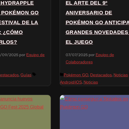
Y HYDRAPPLE
EL ARTE DEL 9º
A POKÉMON GO
ANIVERSARIO DE
ESTIVAL DE LA
POKÉMON GO ANTICIP
: ¿CÓMO
GRANDES NOVEDADES
RLOS?
EL JUEGO
3/09/2025
por
07/07/2025
por
Equipo de
Equipo de
Colaboradores
,
,
,
estacados
Guías
Pokémon GO
Destacados
Noticias
,
Android/iOS
Noticias