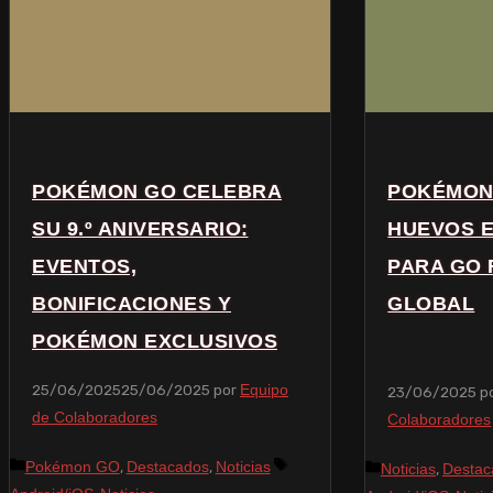
POKÉMON GO CELEBRA
POKÉMON
SU 9.º ANIVERSARIO:
HUEVOS 
EVENTOS,
PARA GO 
BONIFICACIONES Y
GLOBAL
POKÉMON EXCLUSIVOS
25/06/2025
25/06/2025
por
Equipo
23/06/2025
p
de Colaboradores
Colaboradores
,
,
Pokémon GO
Destacados
Noticias
,
Noticias
Destac