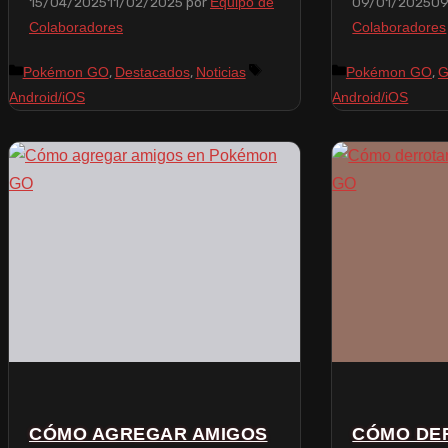
15/04/2025
11/02/2025
por
09/01/2025
09
Equipo de
Colaboradores
Colaboradores
,
,
,
Pokémon GO
Destacados
Noticias
Pokémon GO
G
Android/iOS
Android/iOS
CÓMO AGREGAR AMIGOS
CÓMO DE