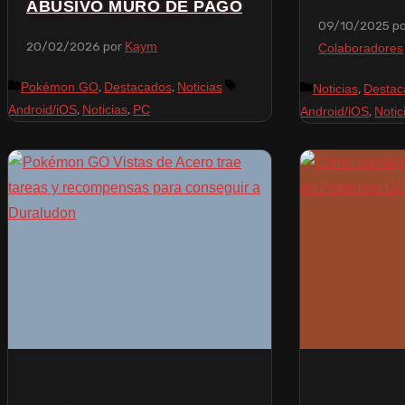
ABUSIVO MURO DE PAGO
09/10/2025
p
20/02/2026
por
Kaym
Colaboradores
,
,
Pokémon GO
Destacados
Noticias
,
Noticias
Destac
,
,
Android/iOS
Noticias
PC
,
Android/iOS
Notic