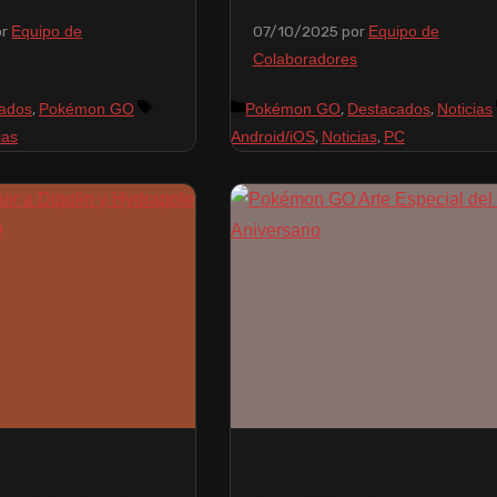
or
07/10/2025
por
Equipo de
Equipo de
Colaboradores
,
,
,
ados
Pokémon GO
Pokémon GO
Destacados
Noticias
,
,
ias
Android/iOS
Noticias
PC