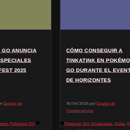
 GO ANUNCIA
CÓMO CONSEGUIR A
ESPECIALES
TINKATINK EN POKÉM
FEST 2025
GO DURANTE EL EVEN
DE HORIZONTES
or
15/04/2025
por
Equipo de
Equipo de
Colaboradores
,
,
,
,
ados
Pokémon GO
Pokémon GO
Destacados
Guías
N