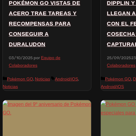
POKÉMON GO VISTAS DE
DIPPLIN 
ACERO TRAE TAREAS Y
LLEGAN 
RECOMPENSAS PARA
CON EL F
CONSEGUIR A
COSECHA
DURALUDON
CAPTURA
03/10/2025
por
25/09/2025
2
Equipo de
Colaboradores
Colaboradores
,
,
,
Pokémon GO
Noticias
Android/iOS
Pokémon GO
D
Noticias
Android/iOS