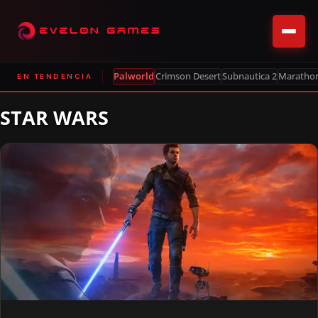
Palworld
Crimson Desert
Subnautica 2
Maratho
EN TENDENCIA
STAR WARS