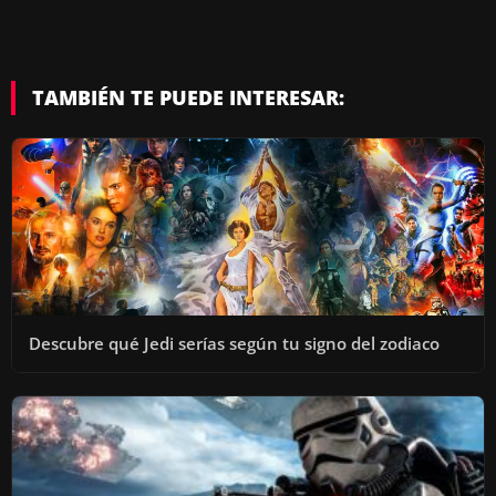
D
E
TAMBIÉN TE PUEDE INTERESAR:
O
Descubre qué Jedi serías según tu signo del zodiaco