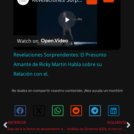
P
Watch on
L
Revelaciones Sorprendentes: El Presunto
A
Amante de Ricky Martin Habla sobre su
Relación con el.
Y
No dudes en compartir nuestro contenido. ¡Nos ayuda un montón!
V
I
ANTERIOR
SIGUIENTE
Esta sería la fecha de lanzamiento de Resonance: a plague tale legacy, según un insider
Análisis de Directive 8020, el horror espacial que quiere ser más de lo que logra