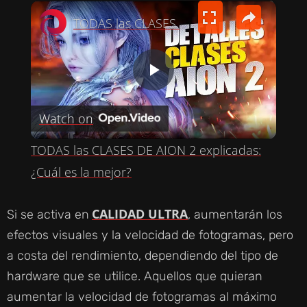
×
TODAS las CLASES DE AION 2 explicadas: ¿Cuál es la mejor?
P
Watch on
L
TODAS las CLASES DE AION 2 explicadas:
A
¿Cuál es la mejor?
Y
CALIDAD ULTRA
Si se activa en
, aumentarán los
efectos visuales y la velocidad de fotogramas, pero
V
a costa del rendimiento, dependiendo del tipo de
hardware que se utilice. Aquellos que quieran
I
aumentar la velocidad de fotogramas al máximo