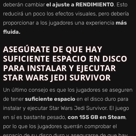
deberán cambiar
el ajuste a RENDIMIENTO
. Esto
D
reducirá un poco los efectos visuales, pero debería
proporcionar a los jugadores una experiencia
más
E
fluida.
ASEGÚRATE DE QUE HAY
O
SUFICIENTE ESPACIO EN DISCO
PARA INSTALAR Y EJECUTAR
STAR WARS JEDI SURVIVOR
Un último consejo es que los jugadores se aseguren
de tener
suficiente espacio
en el disco duro para
instalar y ejecutar Star Wars Jedi Survivor. El juego
en sí es bastante pesado,
con 155 GB en Steam
,
por lo que los jugadores querrán comprobar el
espacio de su disco duro y asegurarse de que hay