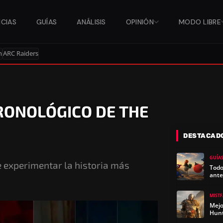
ICIAS
GUÍAS
ANÁLISIS
OPINIÓN
MODO LIBRE
n
ARC Raiders
RONOLÓGICO DE THE
DESTACAD
GUÍA
 experimentar la historia más
Todo
ante
MIST
Mejo
Hun