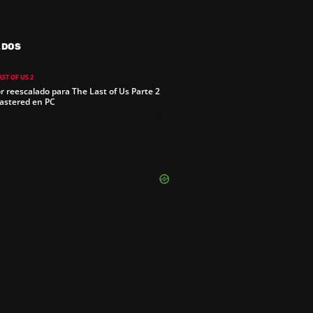
ADOS
AST OF US 2
r reescalado para The Last of Us Parte 2
stered en PC