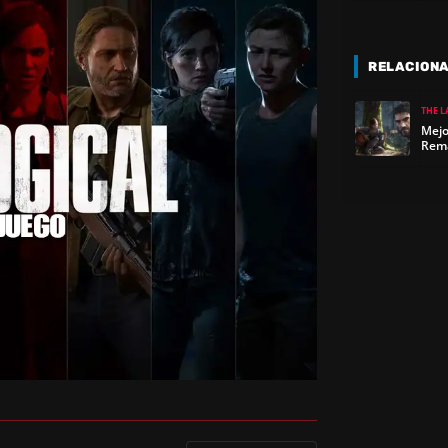
RELACION
THE L
Mejo
Rema