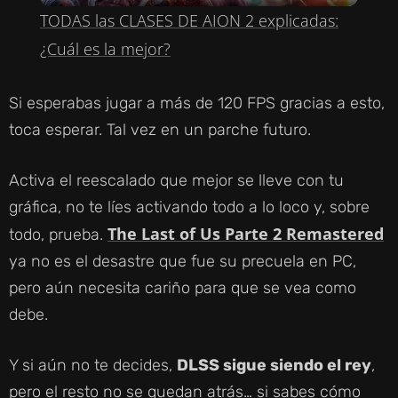
TODAS las CLASES DE AION 2 explicadas:
A
¿Cuál es la mejor?
Y
Si esperabas jugar a más de 120 FPS gracias a esto,
toca esperar. Tal vez en un parche futuro.
V
Activa el reescalado que mejor se lleve con tu
I
gráfica, no te líes activando todo a lo loco y, sobre
The Last of Us Parte 2 Remastered
todo, prueba.
D
ya no es el desastre que fue su precuela en PC,
pero aún necesita cariño para que se vea como
E
debe.
O
Y si aún no te decides,
DLSS sigue siendo el rey
,
pero el resto no se quedan atrás… si sabes cómo