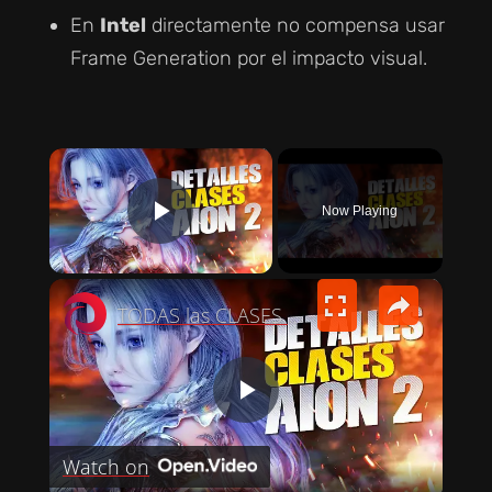
En
Intel
directamente no compensa usar
Frame Generation por el impacto visual.
×
Now Playing
PLAY VIDEO
×
TODAS las CLASES DE AION 2 explicadas: ¿Cuál es la mejor?
P
Watch on
L