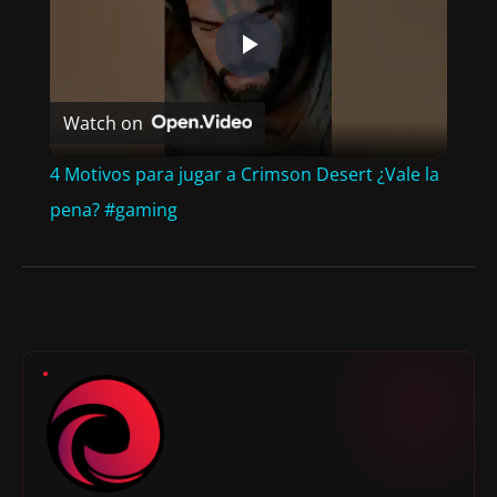
P
Watch on
L
4 Motivos para jugar a Crimson Desert ¿Vale la
A
pena? #gaming
Y
V
I
D