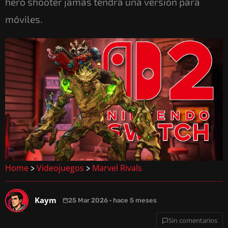
hero shooter jamás tendrá una versión para
móviles.
Home
Videojuegos
Marvel Rivals
>
>
Kaym
25 Mar 2026 · hace 5 meses
Sin comentarios