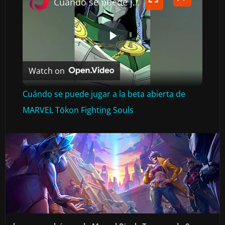
Cuándo se puede jugar a la beta abierta de MARVEL Tōkon Fighting Souls
P
Watch on
L
Cuándo se puede jugar a la beta abierta de
A
MARVEL Tōkon Fighting Souls
Y
V
I