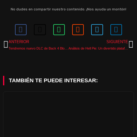
No dudes en compartir nuestro contenido. ¡Nos ayuda un montón!
ANTERIOR
SIGUIENTE
Tendremos nuevo DLC de Back 4 Blood según su desarroladora
Análisis de Hell Pie: Un divertido plataformas con un humor que no es para todos
TAMBIÉN TE PUEDE INTERESAR: