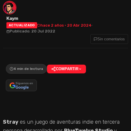
Kaym
hace 2 años · 20 Abr 2024
ACTUALIZADO
Publicado: 20 Jul 2022
Sin comentarios
4 min de lectura
COMPARTIR
Síguenos en
Google
Stray
es un juego de aventuras indie en tercera
persona desarrollado por
BlueTwelve Studio
y