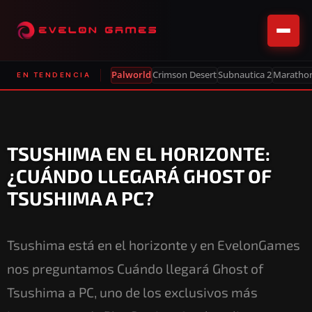
Palworld
Crimson Desert
Subnautica 2
Maratho
EN TENDENCIA
TSUSHIMA EN EL HORIZONTE:
¿CUÁNDO LLEGARÁ GHOST OF
TSUSHIMA A PC?
Tsushima está en el horizonte y en EvelonGames
nos preguntamos Cuándo llegará Ghost of
Tsushima a PC, uno de los exclusivos más