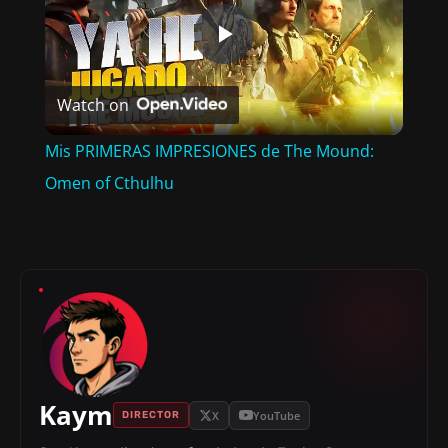
P
Watch on
L
Mis PRIMERAS IMPRESIONES de The Mound:
A
Omen of Cthulhu
Y
V
I
Kaym
D
X
YouTube
DIRECTOR