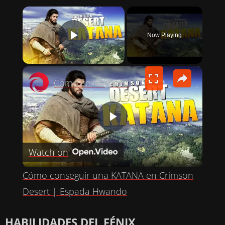
×
Now Playing
PLAY VIDEO
×
Cómo conseguir una KATANA en Crimson Desert | Espada Hwando
P
Watch on
L
Cómo conseguir una KATANA en Crimson
A
Desert | Espada Hwando
Y
HABILIDADES DEL FÉNIX