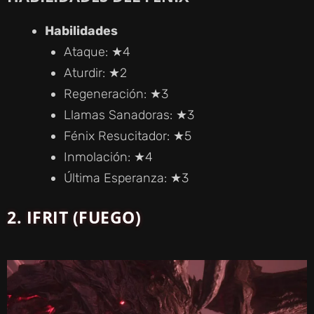
Habilidades
V
Ataque: ★4
Aturdir: ★2
I
Regeneración: ★3
Llamas Sanadoras: ★3
D
Fénix Resucitador: ★5
Inmolación: ★4
E
Última Esperanza: ★3
O
2. IFRIT (FUEGO)