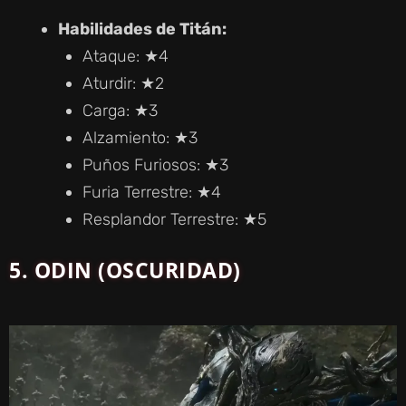
Habilidades de Titán:
Ataque: ★4
Aturdir: ★2
Carga: ★3
Alzamiento: ★3
Puños Furiosos: ★3
Furia Terrestre: ★4
Resplandor Terrestre: ★5
5. ODIN (OSCURIDAD)