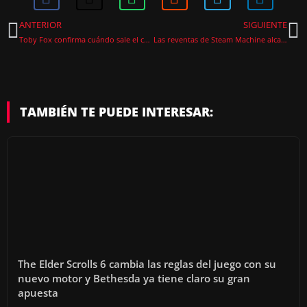
ANTERIOR
SIGUIENTE
Toby Fox confirma cuándo sale el capítulo 6 de Deltarune
Las reventas de Steam Machine alcanzan precios de escándalo antes de salir a la venta
TAMBIÉN TE PUEDE INTERESAR:
The Elder Scrolls 6 cambia las reglas del juego con su
nuevo motor y Bethesda ya tiene claro su gran
apuesta