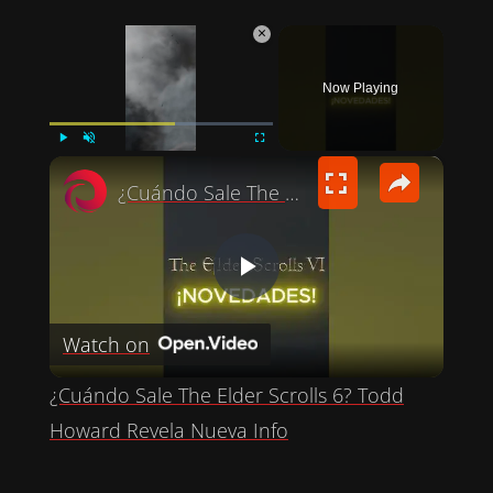
×
Now Playing
×
PLAY
UNMUTE
FULLSCREEN
¿Cuándo Sale The Elder Scrolls 6? Todd Howard Revela Nueva Info
P
Watch on
L
¿Cuándo Sale The Elder Scrolls 6? Todd
A
Howard Revela Nueva Info