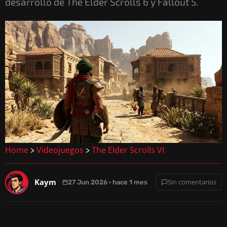
desarrollo de The Elder Scrolls 6 y Fallout 5.
Home
Videojuegos
The Elder Scrolls VI
>
>
Kaym
Sin comentarios
27 Jun 2026 · hace 1 mes