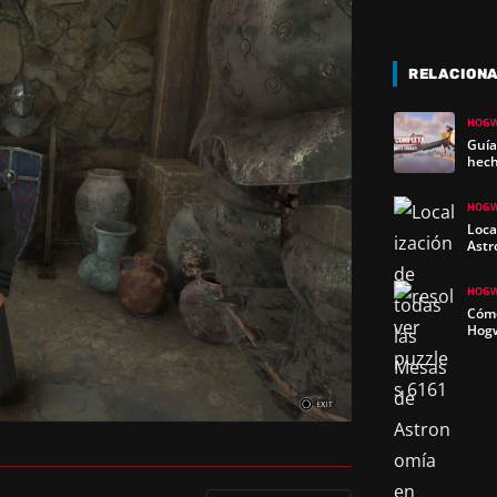
RELACION
HOGW
Guía
hech
HOGW
Loca
Astr
HOGW
Cómo
Hogw