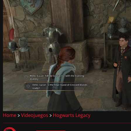
Home
Videojuegos
Hogwarts Legacy
>
>