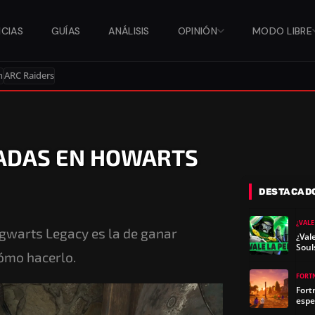
ICIAS
GUÍAS
ANÁLISIS
OPINIÓN
MODO LIBRE
n
ARC Raiders
ADAS EN HOWARTS
DESTACAD
¿VALE
gwarts Legacy es la de ganar
¿Val
Soul
cómo hacerlo.
FORT
Fort
espe