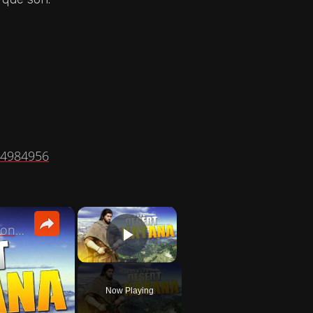
×
×
Cómo conseguir una KATANA en Crimson Desert | Espada Hwando
PLAY VIDEO
Now Playing