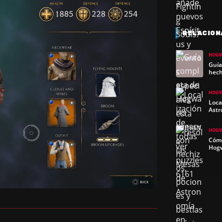
RELACION
HOGW
Guía
hech
HOGW
Loca
Astr
HOGW
Cómo
Hogw